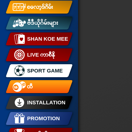
စေလာ့ဒ္ဂိမ္း
ဗီဒီယိုဂိမ်းများ
SHAN KOE MEE
LIVE ကာစီႏုိ
SPORT GAME
ထီ
INSTALLATION
PROMOTION