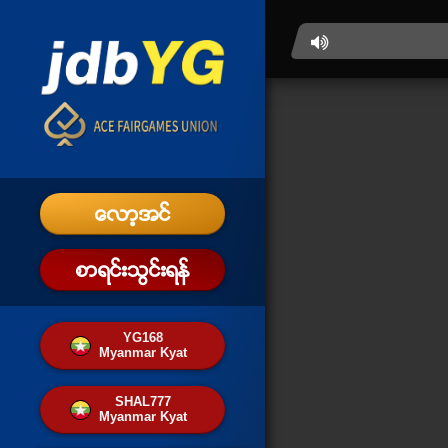
ေလာ့အင္
စာရင္းသြင္းရန္
YG168
Myanmar Kyat
SHAL777
Myanmar Kyat